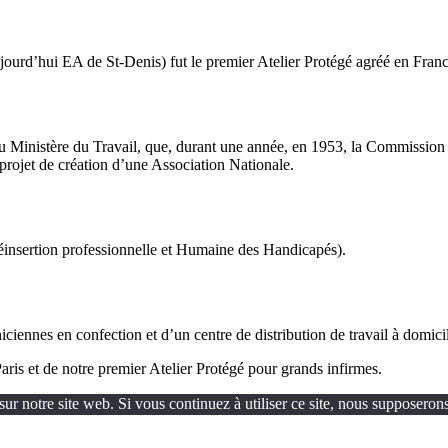
ourd’hui EA de St-Denis) fut le premier Atelier Protégé agréé en France 
u Ministère du Travail, que, durant une année, en 1953, la Commission I
 projet de création d’une Association Nationale.
insertion professionnelle et Humaine des Handicapés).
iennes en confection et d’un centre de distribution de travail à domicil
ris et de notre premier Atelier Protégé pour grands infirmes.
ur notre site web. Si vous continuez à utiliser ce site, nous supposerons 