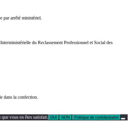
par arrêté ministériel.
nterministérielle du Reclassement Professionnel et Social des
e dans la confection.
que vous en êtes satisfait.
OUI
NON
Politique de confidentialité