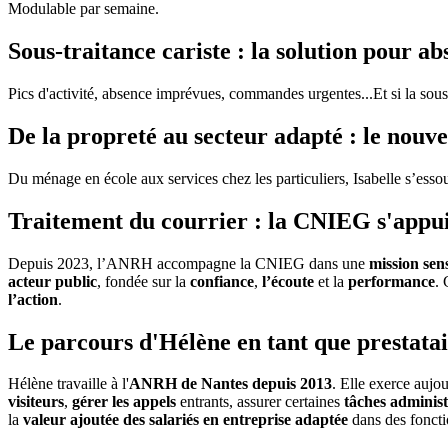
Modulable par semaine.
Sous-traitance cariste : la solution pour ab
Pics d'activité, absence imprévues, commandes urgentes...Et si la sous
De la propreté au secteur adapté : le nouve
Du ménage en école aux services chez les particuliers, Isabelle s’ess
Traitement du courrier : la CNIEG s'appui
Depuis 2023, l’ANRH accompagne la CNIEG dans une
mission sen
acteur public
, fondée sur la
confiance
,
l’écoute
et la
performance
.
l’action
.
Le parcours d'Hélène en tant que prestatair
Hélène travaille à l'
ANRH de Nantes depuis 2013
. Elle exerce aujo
visiteurs
,
gérer les appels
entrants, assurer certaines
tâches administ
la
valeur ajoutée des salariés en entreprise adaptée
dans des foncti