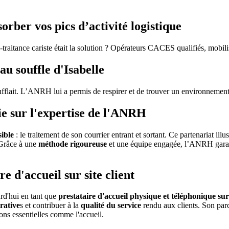
sorber vos pics d’activité logistique
-traitance cariste était la solution ? Opérateurs CACES qualifiés, mobil
au souffle d'Isabelle
oufflait. L’ANRH lui a permis de respirer et de trouver un environneme
e sur l'expertise de l'ANRH
sible
: le traitement de son courrier entrant et sortant. Ce partenariat ill
 Grâce à une
méthode rigoureuse
et une équipe engagée, l’ANRH garanti
e d'accueil sur site client
urd'hui en tant que
prestataire d'accueil physique et téléphonique sur s
rative
s et contribuer à la
qualité du service
rendu aux clients. Son parc
ons essentielles comme l'accueil.