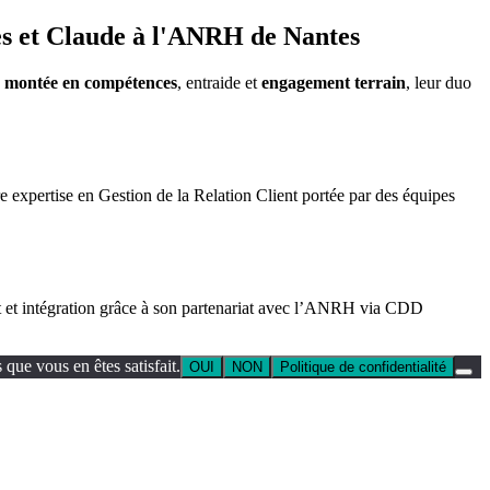
ues et Claude à l'ANRH de Nantes
e
montée en compétences
, entraide et
engagement terrain
, leur duo
 expertise en Gestion de la Relation Client portée par des équipes
 et intégration grâce à son partenariat avec l’ANRH via CDD
que vous en êtes satisfait.
OUI
NON
Politique de confidentialité