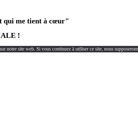
 qui me tient à cœur"
IALE !
ur notre site web. Si vous continuez à utiliser ce site, nous supposerons 