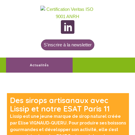
S'inscrire à la newsletter
Actualités
Des sirops artisanaux avec
Lissip et notre ESAT Paris 11
Lissip est une jeune marque de sirop naturel créée
par Elise VIGNAUD-QUERU. Pour produire ses boissons
gourmandes et développer son activité, elle s’est