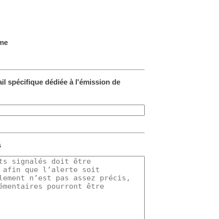
yme
il spécifique dédiée à l'émission de
s