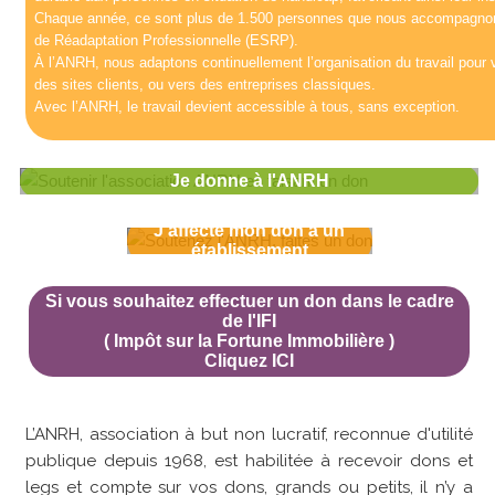
Chaque année, ce sont plus de 1.500 personnes que nous accompagnons, 
de Réadaptation Professionnelle (ESRP).
À l’ANRH, nous adaptons continuellement l’organisation du travail pour 
des sites clients, ou vers des entreprises classiques.
Avec l’ANRH, le travail devient accessible à tous, sans exception.
Je donne à l'ANRH
J'affecte mon don à un
établissement
Si vous souhaitez effectuer un don dans le cadre
de l'IFI
( Impôt sur la Fortune Immobilière )
Cliquez ICI
L’ANRH, association à but non lucratif, reconnue d'utilité
publique depuis 1968, est habilitée à recevoir dons et
legs et compte sur vos dons, grands ou petits, il n’y a