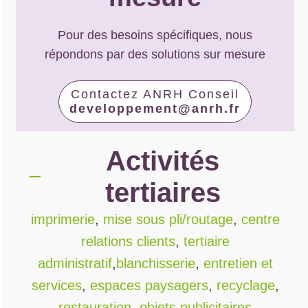
Pour des besoins spécifiques, nous
répondons par des solutions sur mesure
Contactez ANRH Conseil
developpement@anrh.fr
Activités
tertiaires
imprimerie
,
mise sous pli/routage
,
centre
relations clients
,
tertiaire
administratif
,
blanchisserie
,
entretien et
services
,
espaces paysagers
,
recyclage
,
restauration
,
objets publicitaires