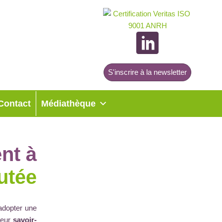
S'inscrire à la newsletter
Contact
Médiathèque
ent à
utée
adopter une
leur
savoir-