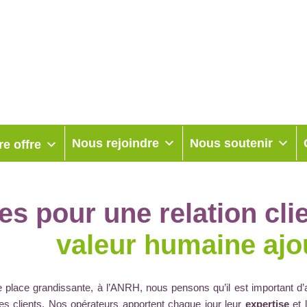
Nous rejoindre
Nous soutenir
re offre
es pour une relation cli
valeur humaine ajo
 place grandissante,
à l’ANRH, nous pensons qu’il
est important d
’
es clients
.
N
os opérateurs apportent chaque jour leur
expertise
et 