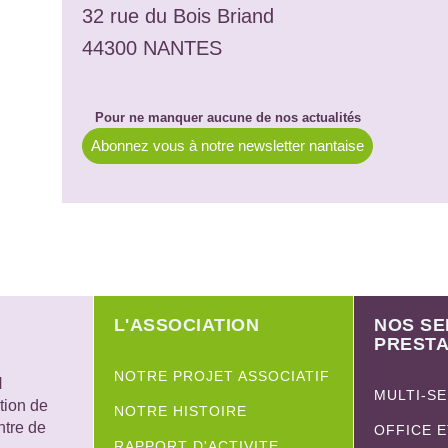
32 rue du Bois Briand
44300 NANTES
Pour ne manquer aucune de nos actualités
Abonnez vous à notre newsletter nantaise
L'ASSOCIATION
NOS SE
PRESTA
NOTRE PROJET ASSOCIATIF
H
MULTI-S
tion de
NOTRE HISTOIRE
ntre de
OFFICE 
RAPPORT D'ACTIVITE