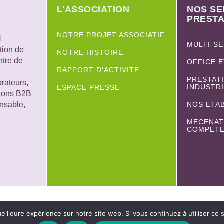
L'ASSOCIATION
NOS SE
PRESTA
NOTRE PROJET ASSOCIATIF
H
MULTI-S
tion de
NOTRE HISTOIRE
ntre de
OFFICE 
RAPPORT D'ACTIVITE
PRESTAT
rateurs,
INDUSTR
ESPACE PRESSE
tions B2B
nsable,
NOS ETA
MECENAT
COMPET
.
eilleure expérience sur notre site web. Si vous continuez à utiliser ce
Plan du site
Dispositif d'ale